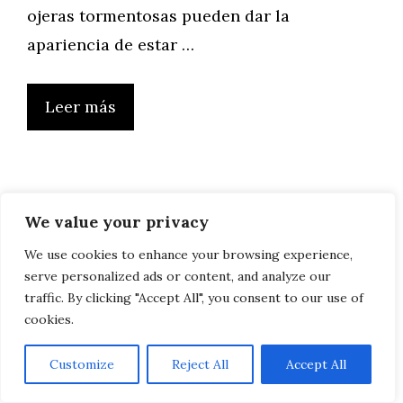
ojeras tormentosas pueden dar la
apariencia de estar …
Leer más
Razones por las
We value your privacy
que la cirugía
We use cookies to enhance your browsing experience,
serve personalized ads or content, and analyze our
traffic. By clicking "Accept All", you consent to our use of
plástica no da
cookies.
tanto miedo
Customize
Reject All
Accept All