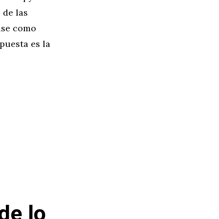
 de las
pase como
puesta es la
de lo