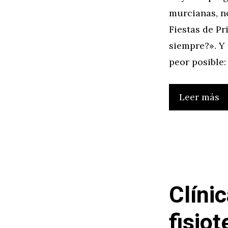
murcianas, n
Fiestas de P
siempre?». Y 
peor posible:
Leer más
Clíni
fisio