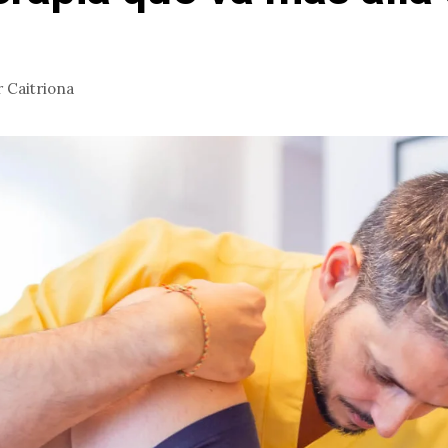
r
Caitriona