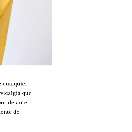
e cualquier
vicalgia que
por delante
tente de