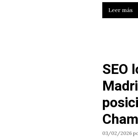
Leer más
SEO lo
Madri
posic
Chamb
03/02/2026
p