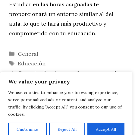
Estudiar en las horas asignadas te
proporcionará un entorno similar al del
aula, lo que te hará más productivo y
comprometido con tu educación.
Categorías
General
Etiquetas
Educación
Consejos fiscales para las empresas de
We value your privacy
comercio electrónico
Invisalign: una alternativa a los aparatos
We use cookies to enhance your browsing experience,
serve personalized ads or content, and analyze our
tradicionales para adolescentes
traffic. By clicking "Accept All", you consent to our use of
cookies.
Customize
Reject All
Accept All
AVISO LEGAL, POLITICA DE PRIVACIDAD, COOKIES