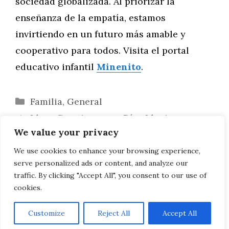
sociedad globalizada. Al priorizar la
enseñanza de la empatía, estamos
invirtiendo en un futuro más amable y
cooperativo para todos. Visita el portal
educativo infantil
Minenito
.
Categorías
Familia
,
General
Ideas Creativas para Días Lluviosos:
We value your privacy
Actividades en Casa
Enseñando a Navegar las Emociones:
We use cookies to enhance your browsing experience,
serve personalized ads or content, and analyze our
Cómo Ayudar a Tu Hijo Desde Pequeño
traffic. By clicking "Accept All", you consent to our use of
cookies.
Customize
Reject All
Accept All
AVISO LEGAL, POLITICA DE PRIVACIDAD, COOKIES