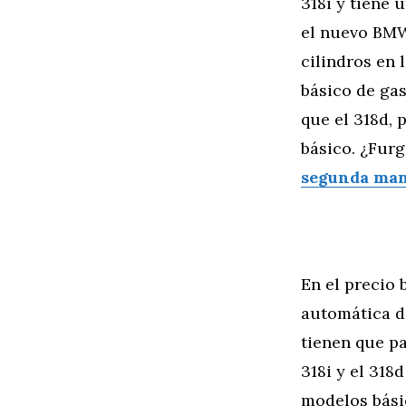
318i y tiene 
el nuevo BMW 
cilindros en 
básico de gas
que el 318d,
básico. ¿Fur
segunda man
En el precio 
automática de
tienen que p
318i y el 318
modelos bási