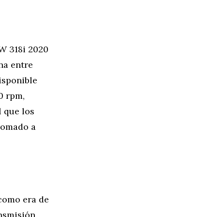
MW 318i 2020
na entre
isponible
0 rpm,
l que los
cromado a
 como era de
ansmisión