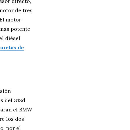
esor directo,
motor de tres
 El motor
 más potente
l diésel
onetas de
isión
s del 318d
mparan el BMW
re los dos
o, por el