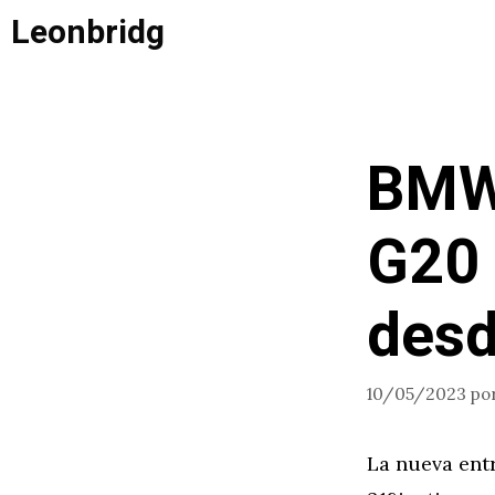
Saltar
Leonbridg
al
contenido
BMW 
G20 
desd
10/05/2023
po
La nueva ent