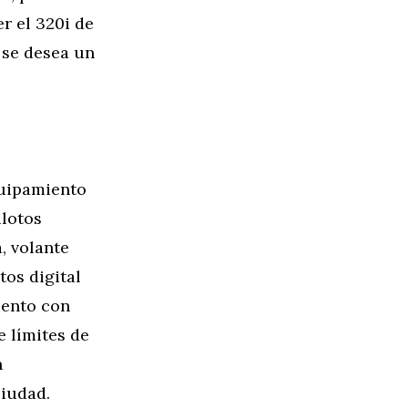
r el 320i de
 se desea un
quipamiento
ilotos
, volante
os digital
iento con
e límites de
n
ciudad.