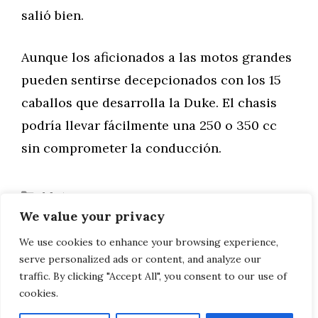
salió bien.
Aunque los aficionados a las motos grandes
pueden sentirse decepcionados con los 15
caballos que desarrolla la Duke. El chasis
podría llevar fácilmente una 250 o 350 cc
sin comprometer la conducción.
Categorías
Motor
We value your privacy
Utilice las palabras adecuadas para
atraer a su mejor comprador
We use cookies to enhance your browsing experience,
serve personalized ads or content, and analyze our
Arquitectura de enlaces: qué es
traffic. By clicking "Accept All", you consent to our use of
cookies.