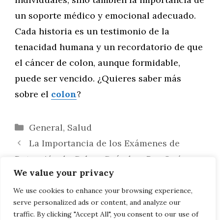
un soporte médico y emocional adecuado.
Cada historia es un testimonio de la
tenacidad humana y un recordatorio de que
el cáncer de colon, aunque formidable,
puede ser vencido. ¿Quieres saber más
sobre el
colon
?
Categorías
General
,
Salud
La Importancia de los Exámenes de
Detección de Colon: Cuándo y Por Qué
We value your privacy
Realizarlos
El Rol Crucial del Colon en la Absorción
We use cookies to enhance your browsing experience,
serve personalized ads or content, and analyze our
de Nutrientes
traffic. By clicking "Accept All", you consent to our use of