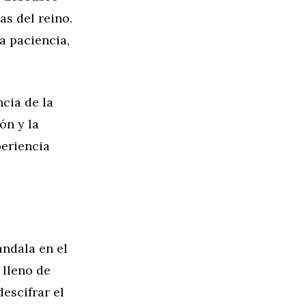
s del reino.
a paciencia,
ncia de la
ón y la
periencia
andala en el
 lleno de
escifrar el