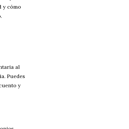
ad y cómo
.
taria al
ia. Puedes
cuento y
ropios