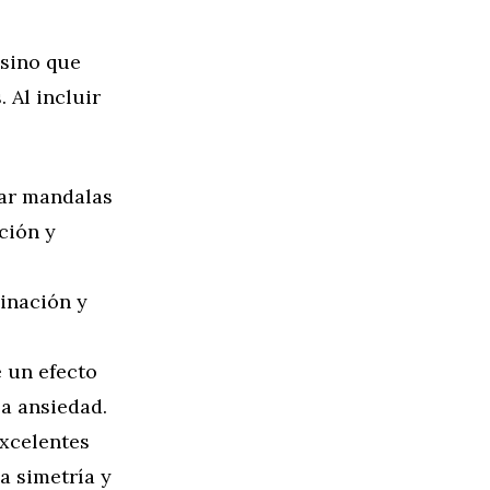
 sino que
 Al incluir
var mandalas
ción y
inación y
e un efecto
la ansiedad.
excelentes
 simetría y