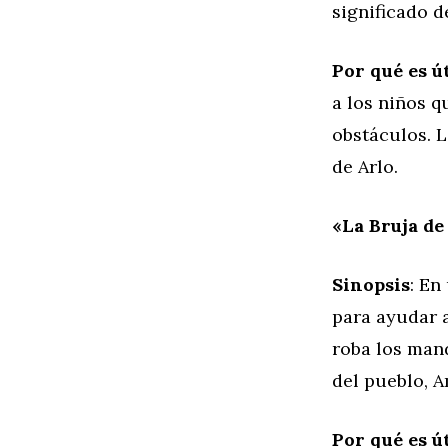
significado d
Por qué es út
a los niños q
obstáculos. 
de Arlo.
«La Bruja de
Sinopsis
: En
para ayudar 
roba los mand
del pueblo, A
Por qué es út