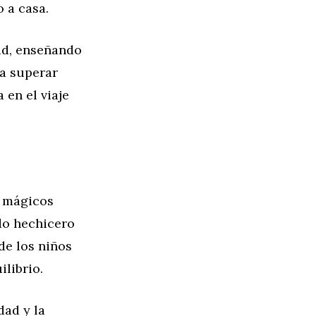
 a casa.
ad, enseñando
ra superar
en el viaje
s mágicos
do hechicero
de los niños
librio.
dad y la