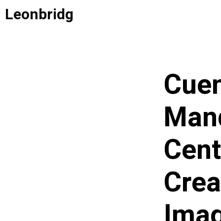
Saltar
Leonbridg
al
contenido
Cuen
Man
Cent
Crea
Imag