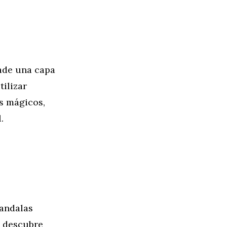
ñade una capa
tilizar
s mágicos,
.
mandalas
a descubre