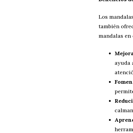
Los mandalas 
también ofre
mandalas en c
Mejora
ayuda 
atenció
Foment
permit
Reduci
calmant
Aprend
herram