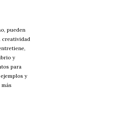
mo, pueden
 creatividad
entretiene,
ibrio y
ntos para
 ejemplos y
s más