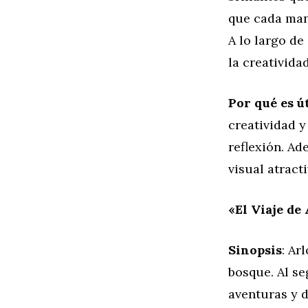
que cada man
A lo largo de
la creativida
Por qué es út
creatividad y
reflexión. Ad
visual atract
«El Viaje de
Sinopsis
: Ar
bosque. Al se
aventuras y d