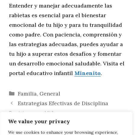
Entender y manejar adecuadamente las
rabietas es esencial para el bienestar
emocional de tu hijo y para tu tranquilidad
como padre. Con paciencia, comprensión y
las estrategias adecuadas, puedes ayudar a
tu hijo a superar estos desafíos y fomentar
un desarrollo emocional saludable. Visita el
portal educativo infantil
Minenito
.
Categorías
Familia
,
General
Estrategias Efectivas de Disciplina
Positiva para Niños
We value your privacy
Fortaleciendo el Vínculo: Estrategias
para una Relación de Pareja Saludable
We use cookies to enhance your browsing experience,