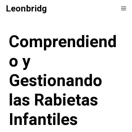
Saltar
Leonbridg
Me
al
contenido
Comprendiend
o y
Gestionando
las Rabietas
Infantiles