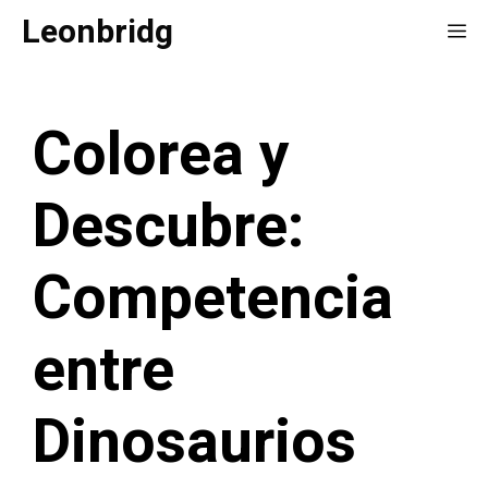
Saltar
Leonbridg
Me
al
contenido
Colorea y
Descubre:
Competencia
entre
Dinosaurios