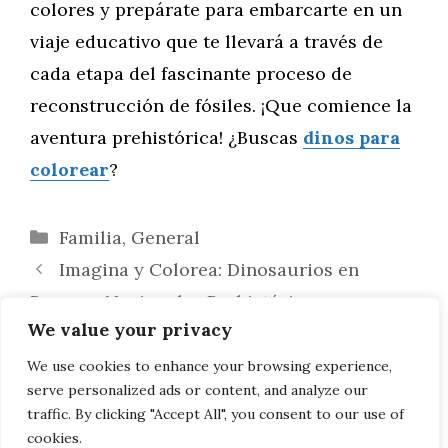
colores y prepárate para embarcarte en un
viaje educativo que te llevará a través de
cada etapa del fascinante proceso de
reconstrucción de fósiles. ¡Que comience la
aventura prehistórica! ¿Buscas
dinos para
colorear
?
Categorías
Familia
,
General
Imagina y Colorea: Dinosaurios en
Parques Nacionales Prehistóricos
We value your privacy
Colorea y Aprende: La Adaptación al
Entorno de los Dinosaurios – Camuflaje y
We use cookies to enhance your browsing experience,
serve personalized ads or content, and analyze our
Defensa
traffic. By clicking "Accept All", you consent to our use of
cookies.