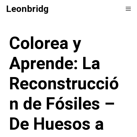
Saltar
Leonbridg
Me
al
contenido
Colorea y
Aprende: La
Reconstrucció
n de Fósiles –
De Huesos a