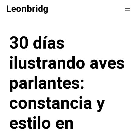
Saltar
Leonbridg
Me
al
contenido
30 días
ilustrando aves
parlantes:
constancia y
estilo en